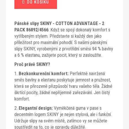
DO KOŠÍKU
cena:
Pánské slipy SKINY - COTTON ADVANTAGE - 2
PACK 86892/4566
: Když se spojí dokonalý komfort s
vytříbeným stylem. Představte si každý den jako
příležitost pro maximální pohodlí. S našimi pánskými
slipy SKINY, vyrobenými z prvotřídní směsi 94 % bavlny
a 6 % elastanu, zažijete pocit, který si zasloužíte.
Proč právě SKINY?
1.
Bezkonkurenční komfort:
Perfektně navržená
směs bavlny a elastanu poskytuje jemnost a pružnost,
která se přirozeně přizpůsobí tvaru vašeho těla. Žádné
škrtící pocity, žádné nepříjemné zařezávání. Jen čistý
komfort.
2.
Elegantní design:
Vyměkčená guma v pase s
decentním logem SKINY je nejen stylová, ale i funkční.
Udržuje slipy na svém místě, zatímco vy se můžete
soustředit na to, co je opravdu důležité.