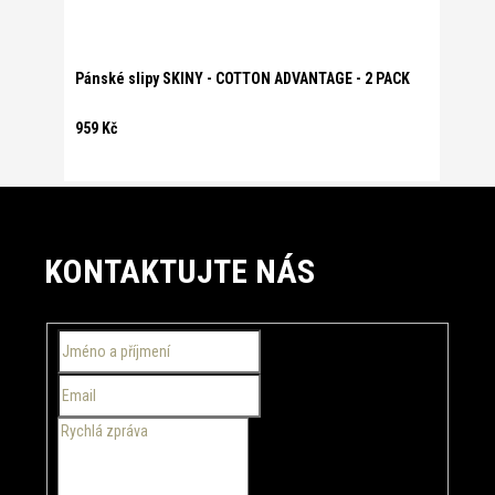
Pánské slipy SKINY - COTTON ADVANTAGE - 2 PACK
959 Kč
Z
á
KONTAKTUJTE NÁS
p
a
t
í