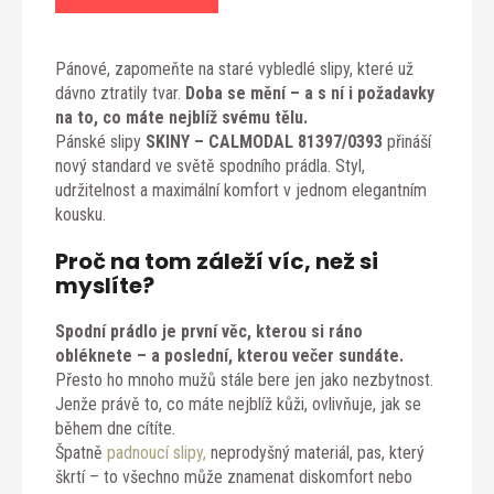
Pánové, zapomeňte na staré vybledlé slipy, které už
dávno ztratily tvar.
Doba se mění – a s ní i požadavky
na to, co máte nejblíž svému tělu.
Pánské slipy
SKINY – CALMODAL 81397/0393
přináší
nový standard ve světě spodního prádla. Styl,
udržitelnost a maximální komfort v jednom elegantním
kousku.
Proč na tom záleží víc, než si
myslíte?
Spodní prádlo je první věc, kterou si ráno
obléknete – a poslední, kterou večer sundáte.
Přesto ho mnoho mužů stále bere jen jako nezbytnost.
Jenže právě to, co máte nejblíž kůži, ovlivňuje, jak se
během dne cítíte.
Špatně
padnoucí slipy,
neprodyšný materiál, pas, který
škrtí – to všechno může znamenat diskomfort nebo