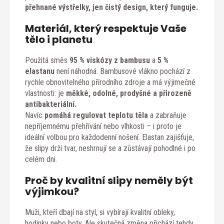
přehnané výstřelky, jen čistý design, který funguje.
Materiál, který respektuje Vaše
tělo i planetu
Použitá směs
95 % viskózy z bambusu
a
5 %
elastanu
není náhodná. Bambusové vlákno pochází z
rychle obnovitelného přírodního zdroje a má výjimečné
vlastnosti: je
měkké, odolné, prodyšné a přirozeně
antibakteriální.
Navíc
pomáhá regulovat teplotu těla
a zabraňuje
nepříjemnému přehřívání nebo vlhkosti – i proto je
ideální volbou pro každodenní nošení. Elastan zajišťuje,
že slipy drží tvar, neshrnují se a zůstávají pohodlné i po
celém dni.
Proč by kvalitní slipy neměly být
výjimkou?
Muži, kteří dbají na styl, si vybírají kvalitní obleky,
hodinky nebo boty. Ale skutečná změna přichází tehdy,