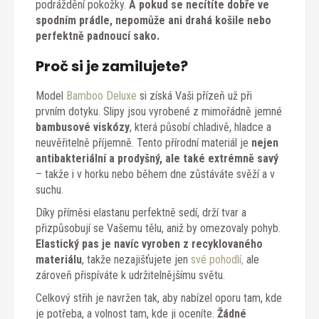
podráždění pokožky.
A pokud se necítíte dobře ve
spodním prádle, nepomůže ani drahá košile nebo
perfektně padnoucí sako.
Proč si je zamilujete?
Model
Bamboo Deluxe
si získá Vaši přízeň už při
prvním dotyku. Slipy jsou vyrobené z mimořádně jemné
bambusové viskózy
, která působí chladivě, hladce a
neuvěřitelně příjemně. Tento přírodní materiál je
nejen
antibakteriální a prodyšný, ale také extrémně savý
– takže i v horku nebo během dne zůstáváte svěží a v
suchu.
Díky příměsi elastanu perfektně sedí, drží tvar a
přizpůsobují se Vašemu tělu, aniž by omezovaly pohyb.
Elastický pas je navíc vyroben z recyklovaného
materiálu
, takže nezajišťujete jen
své pohodlí,
ale
zároveň přispíváte k udržitelnějšímu světu.
Celkový střih je navržen tak, aby nabízel oporu tam, kde
je potřeba, a volnost tam, kde ji oceníte.
Žádné