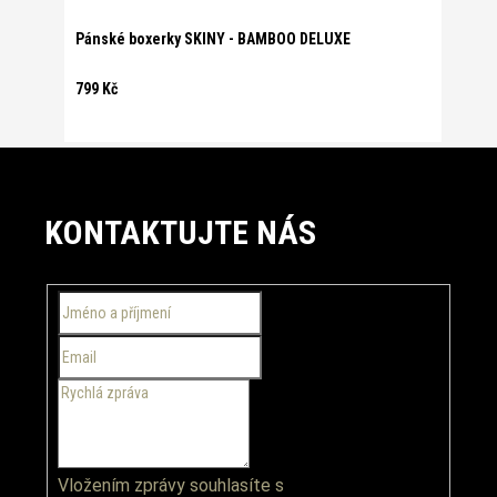
Pánské boxerky SKINY - BAMBOO DELUXE
799 Kč
Z
á
KONTAKTUJTE NÁS
p
a
t
í
Vložením zprávy souhlasíte s