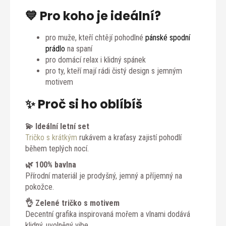
💙 Pro koho je ideální?
pro muže, kteří chtějí pohodlné
pánské spodní
prádlo
na spaní
pro domácí relax i klidný spánek
pro ty, kteří mají rádi čistý design s jemným
motivem
✨ Proč si ho oblíbíš
💫 Ideální letní set
Tričko s krátkým
rukávem a kraťasy zajistí pohodlí
během teplých nocí.
🌿 100% bavlna
Přírodní materiál je prodyšný, jemný a příjemný na
pokožce.
👌 Zelené tričko s motivem
Decentní grafika inspirovaná mořem a vlnami dodává
klidný, uvolněný vibe.