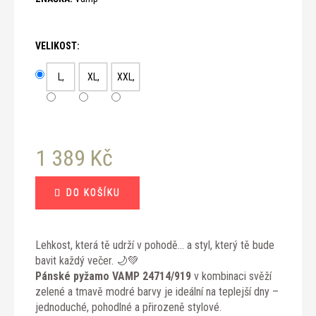
č
u
j
VELIKOST:
e
m
L,
XL,
XXL,
e
1 389 Kč
Měrná
DO KOŠÍKU
cena:
Lehkost, která tě udrží v pohodě… a styl, který tě bude
bavit každý večer. 🌙💚
Pánské pyžamo VAMP 24714/919
v kombinaci svěží
zelené a tmavě modré barvy je ideální na teplejší dny –
jednoduché, pohodlné a přirozeně stylové.