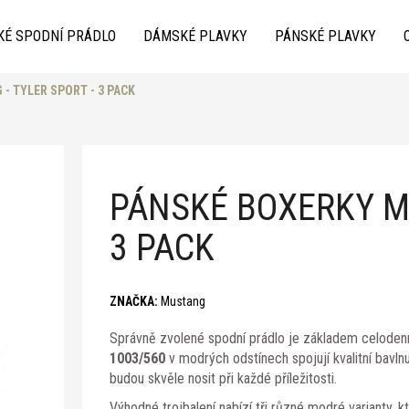
KÉ SPODNÍ PRÁDLO
DÁMSKÉ PLAVKY
PÁNSKÉ PLAVKY
- TYLER SPORT - 3 PACK
Co potřebujete najít?
PÁNSKÉ BOXERKY MU
3 PACK
Doporučujeme
ZNAČKA:
Mustang
Správně zvolené spodní prádlo je základem celoden
1003/560
v modrých odstínech spojují kvalitní bavln
budou skvěle nosit při každé příležitosti.
Výhodné trojbalení nabízí tři různé modré varianty, 