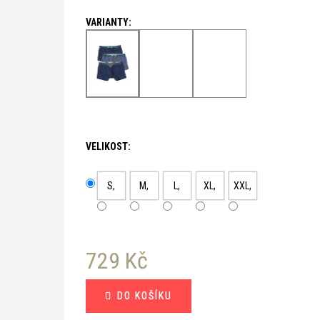
VELIKOST:
S,
M,
L,
XL,
XXL,
729 Kč
Měrná
DO KOŠÍKU
cena: