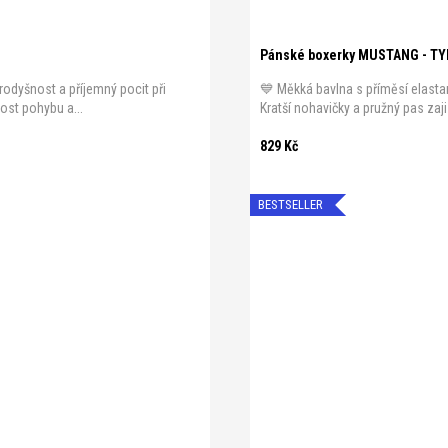
Pánské boxerky MUSTANG - TY
rodyšnost a příjemný pocit při
💙 Měkká bavlna s příměsí elasta
ost pohybu a...
Kratší nohavičky a pružný pas zaji
829 Kč
BESTSELLER