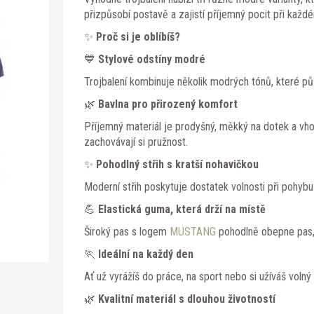
přizpůsobí postavě a zajistí příjemný pocit při každ
✨
Proč si je oblíbíš?
💙
Stylové odstíny modré
Trojbalení kombinuje několik modrých tónů, které p
🌿
Bavlna pro přirozený komfort
Příjemný materiál je prodyšný, měkký na dotek a vho
zachovávají si pružnost.
✨
Pohodlný střih s kratší nohavičkou
Moderní střih poskytuje dostatek volnosti při pohy
💪
Elastická guma, která drží na místě
Široký pas s logem
MUSTANG
pohodlně obepne pas, n
🏃
Ideální na každý den
Ať už vyrážíš do práce, na sport nebo si užíváš volný
🌿
Kvalitní materiál s dlouhou životností