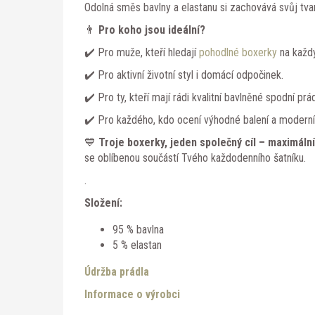
Odolná směs bavlny a elastanu si zachovává svůj tvar
👨
Pro koho jsou ideální?
✔️ Pro muže, kteří hledají
pohodlné boxerky
na každý
✔️ Pro aktivní životní styl i domácí odpočinek.
✔️ Pro ty, kteří mají rádi kvalitní bavlněné spodní prád
✔️ Pro každého, kdo ocení výhodné balení a moderní
💙
Troje boxerky, jeden společný cíl – maximální
se oblíbenou součástí Tvého každodenního šatníku.
.
Složení:
95 % bavlna
5 % elastan
Údržba prádla
Informace o výrobci