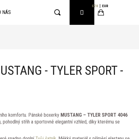
CZK
EUR
PŘIHLÁŠENÍ
O NÁS
Hledat
Nákupní
košík
STANG - TYLER SPORT -
ního komfortu. Pánské boxerky
MUSTANG – TYLER SPORT 4046
u, pohodlný střih a sportovně elegantní vzhled, díky kterému se
které snadno doplní
Tvůj šatník
. Měkký materiál s příměsí elastanu se