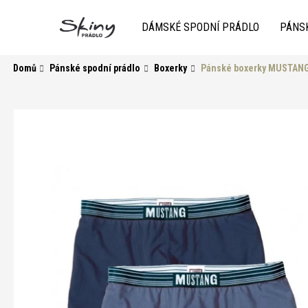
K
Přejít
na
o
DÁMSKÉ SPODNÍ PRÁDLO
PÁNS
obsah
Zpět
do
Zpět
š
obchodu
do
í
Domů
Pánské spodní prádlo
Boxerky
Pánské boxerky MUSTANG 
k
obchodu
HLEDAT