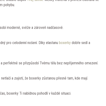
ém pohybu.
ůsobí moderně, svěže a zároveň nadčasově.
dný pro celodenní nošení. Díky elastanu
boxerky
dobře sedí a
bu a perfektně se přizpůsobí Tvému tělu bez nepříjemného omezení.
etlačí a zajistí, že boxerky zůstanou přesně tam, kde mají.
 čas, boxerky Ti nabídnou pohodlí v každé situaci.