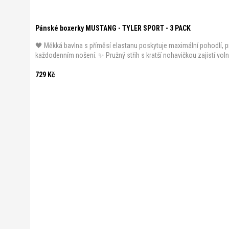
Pánské boxerky MUSTANG - TYLER SPORT - 3 PACK
🖤 Měkká bavlna s příměsí elastanu poskytuje maximální pohodlí, p
každodenním nošení. ✨ Pružný střih s kratší nohavičkou zajistí voln
729 Kč