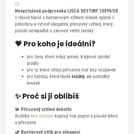
🤍
Nevyztužená podprsenka LISCA DESTINY 10399/SX
v tělové barvě s bustierovým střihem krásně splyne s
pokožkou a vytvoří elegantní, přirozený vzhled, který
působí nenápadně a zároveň velmi ženský.
💗 Pro koho je ideální?
pro ženy, které milují jemné, krajkové spodní
prádlo
pro ty, které chtějí přirozený tvar bez vycpávek
pro každou, která hledá
svůdný
, ale pohodlný
kousek
✨ Proč si ji oblíbíš
💫 Přirozený vzhled dekoltu
Košíčky
bez výztuže
kopírují tvar poprsí a působí lehce
a přirozeně.
🌿 Bustierový střih pro eleganci