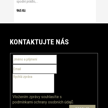
spodní prádlo,...
965 Kč
Z
á
KONTAKTUJTE NÁS
p
a
t
í
Vložením zprávy souhlasíte s
podmínkami ochrany osobních údajů.