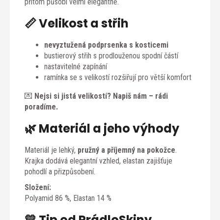
přitom působí velmi elegantně.
📏 Velikost a střih
nevyztužená podprsenka s kosticemi
bustierový střih s prodlouženou spodní částí
nastavitelné zapínání
ramínka se s velikostí rozšiřují pro větší komfort
💌
Nejsi si jistá velikostí? Napiš nám – rádi
poradíme.
🌿 Materiál a jeho výhody
Materiál je lehký,
pružný a příjemný na pokožce
.
Krajka dodává elegantní vzhled, elastan zajišťuje
pohodlí a přizpůsobení.
Složení:
Polyamid 86 %, Elastan 14 %
💛 Tip od PrádloSkiny