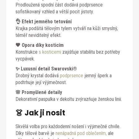
Prodloužená spodní část dodává podprsence
sofistikovaný vzhled a větší pocit jistoty.
👌 Efekt jemného tetování
Krajka podšitá tělovým tylem vytváří na kůži smyslný,
téměř neviditelný efekt.
🖤 Opora díky kosticím
Konstrukce
s kosticemi
zajišťuje stabilitu bez potřeby
vycpávek.
✨ Luxusní detail Swarovski®
Drobný krystal dodává
podprsence
jemný šperk a
podtrhuje její výjimečnost.
🌸 Promyšlené detaily
Dekorativní paspulka v dekoltu zvýrazňuje ženskou linii.
👗 Jak ji nosit
Skvělá volba pro každodenní nošení i výjimečné chvíle.
Díky tělové barvě je
nenápadná pod oblečením,
ale