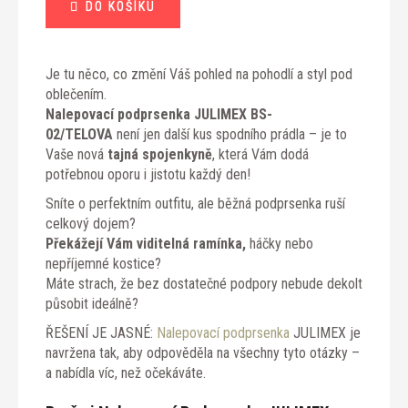
DO KOŠÍKU
cena:
Je tu něco, co změní Váš pohled na pohodlí a styl pod
oblečením.
Nalepovací podprsenka JULIMEX BS-
02/TELOVA
není jen další kus spodního prádla – je to
Vaše nová
tajná spojenkyně
, která Vám dodá
potřebnou oporu i jistotu každý den!
Sníte o perfektním outfitu, ale běžná podprsenka ruší
celkový dojem?
Překážejí Vám viditelná ramínka,
háčky nebo
nepříjemné kostice?
Máte strach, že bez dostatečné podpory nebude dekolt
působit ideálně?
ŘEŠENÍ JE JASNÉ:
Nalepovací podprsenka
JULIMEX je
navržena tak, aby odpověděla na všechny tyto otázky –
a nabídla víc, než očekáváte.