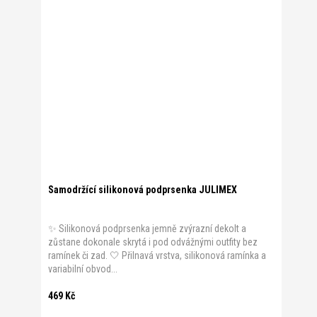
Samodržící silikonová podprsenka JULIMEX
✨ Silikonová podprsenka jemně zvýrazní dekolt a
zůstane dokonale skrytá i pod odvážnými outfity bez
ramínek či zad. 🤍 Přilnavá vrstva, silikonová ramínka a
variabilní obvod...
469 Kč