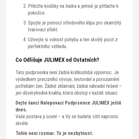
Přiložte košíčky na ňadra a jemně je přitlačte k
pokožce.
Spojte je pomocí středového klipu pro okamžitý
tvarovací efekt.
Užívejte si volnost pohybu a ten skvělý pocit z
perfektního vzhledu.
Co Odlišuje JULIMEX od Ostatních?
Tato podprsenka není žádná krátkodobá výpomoc. Je
výsledkem precizního vývoje, testování a porozumění
potřebám žen. Žádné zklamání, žádná náhradní řešení –
jen důvěryhodná kvalita, která obstojí v každé situaci.
Dejte šanci Nalepovací Podprsence JULIMEX ještě
dnes.
Vaše postava ji ocení – a Vy se budete cítit naprosto
skvěle.
Tohle není rozmar. To je nezbytnost.