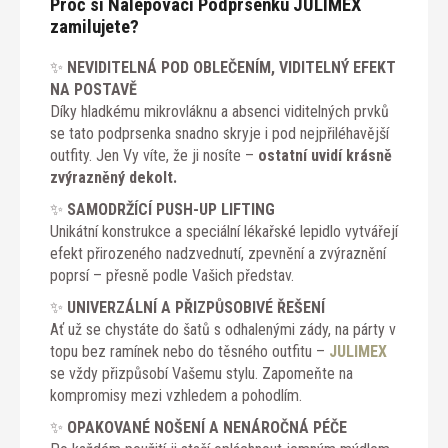
Proč si Nalepovací Podprsenku JULIMEX
zamilujete?
✨
NEVIDITELNÁ POD OBLEČENÍM, VIDITELNÝ EFEKT
NA POSTAVĚ
Díky hladkému mikrovláknu a absenci viditelných prvků
se tato podprsenka snadno skryje i pod nejpřiléhavější
outfity. Jen Vy víte, že ji nosíte –
ostatní uvidí krásně
zvýrazněný dekolt.
✨
SAMODRŽÍCÍ PUSH-UP LIFTING
Unikátní konstrukce a speciální lékařské lepidlo vytvářejí
efekt přirozeného nadzvednutí, zpevnění a zvýraznění
poprsí – přesně podle Vašich představ.
✨
UNIVERZÁLNÍ A PŘIZPŮSOBIVÉ ŘEŠENÍ
Ať už se chystáte do šatů s odhalenými zády, na párty v
topu bez ramínek nebo do těsného outfitu –
JULIMEX
se vždy přizpůsobí Vašemu stylu. Zapomeňte na
kompromisy mezi vzhledem a pohodlím.
✨
OPAKOVANÉ NOŠENÍ A NENÁROČNÁ PÉČE