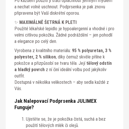
Po každém použití ji stačí opláchnout jemným mýdlem
a nechat volně uschnout. Podprsenka je pak znovu
připravena být Vaší diskrétní oporou.
✨
MAXIMÁLNĚ ŠETRNÁ K PLETI
Použité lékařské lepidlo je hypoalergenní a vhodné i pro
velmi citlivou pokožku. Žádné podráždění – jen pohodlí
a elegance po celý den.
Vyrobena z kvalitního materiálu:
95 % polyuretan, 3 %
polyester, 2 % silikon
, díky čemuž skvěle přilne k
pokožce a přizpůsobí se tvaru těla. Její
tělový odstín
a hladký povrch
z ní činí ideální volbu pod jakýkoliv
outfit.
Dostupná v několika velikostech – aby sedla každé z
Vás.
Jak Nalepovací Podprsenka JULIMEX
Funguje?
Ujistěte se, že je pokožka čistá, suchá a bez
použití tělových mlék či olejů.