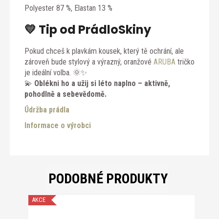
Polyester 87 %, Elastan 13 %
💛 Tip od PrádloSkiny
Pokud chceš k plavkám kousek, který tě ochrání, ale
zároveň bude stylový a výrazný, oranžové
ARUBA
tričko
je ideální volba. 🌞✨
💫
Oblékni ho a užij si léto naplno – aktivně,
pohodlně a sebevědomě.
Údržba prádla
Informace o výrobci
PODOBNÉ PRODUKTY
AKCE