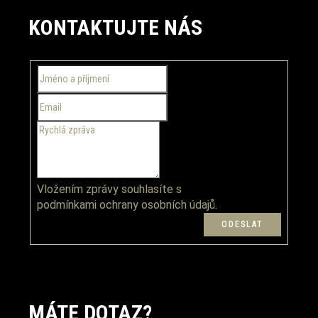
á
KONTAKTUJTE NÁS
p
a
t
í
Vložením zprávy souhlasíte s
podmínkami ochrany osobních údajů.
MÁTE DOTAZ?