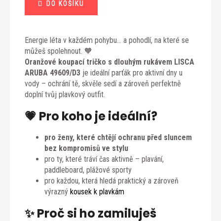
DO KOŠÍKU
Energie léta v každém pohybu… a pohodlí, na které se
můžeš spolehnout. 🧡
Oranžové koupací tričko s dlouhým rukávem LISCA
ARUBA 49609/D3
je ideální parťák pro aktivní dny u
vody – ochrání tě, skvěle sedí a zároveň perfektně
doplní tvůj plavkový outfit.
💗 Pro koho je ideální?
pro ženy, které chtějí ochranu před sluncem
bez kompromisů ve stylu
pro ty, které tráví čas aktivně – plavání,
paddleboard, plážové sporty
pro každou, která hledá praktický a zároveň
výrazný
kousek k plavkám
✨ Proč si ho zamiluješ