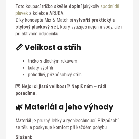
Toto koupací tričko
skvěle doplní
jakýkoliv
spodní díl
plavek
z kolekce ARUBA.
Díky konceptu Mix & Match si
vytvoříš praktický a
stylový plavkový set
, který využiješ nejen u vody, ale i
při aktivním odpočinku.
📏 Velikost a střih
tričko s dlouhým rukávem
kulatý výstřih
pohodlný, přizpůsobivý střih
💌
Nejsi si jistá velikostí? Napiš nám – rádi
poradíme.
🌿 Materiál a jeho výhody
Materiál je pružný, lehký a rychleschnoucí. Přizpůsobí
se tělu a poskytuje komfort při každém pohybu.
Složení: