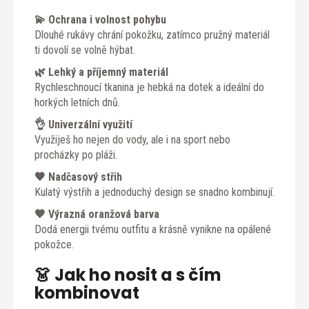
💫 Ochrana i volnost pohybu
Dlouhé rukávy chrání pokožku, zatímco pružný materiál
ti dovolí se volně hýbat.
🌿 Lehký a příjemný materiál
Rychleschnoucí tkanina je hebká na dotek a ideální do
horkých letních dnů.
👌 Univerzální využití
Využiješ ho nejen do vody, ale i na sport nebo
procházky po pláži.
🖤 Nadčasový střih
Kulatý výstřih a jednoduchý design se snadno kombinují.
🧡 Výrazná oranžová barva
Dodá energii tvému outfitu a krásně vynikne na opálené
pokožce.
👗 Jak ho nosit a s čím
kombinovat