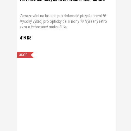
Zavazování na bocích pro dokonalé přizpůsobení 🧡
Vysoký výkroj pro opticky delší nohy 💜 Výrazný retro
vzor a žebrovaný materiál 💫
419 Kč
AKCE