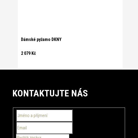
Dámské pyžamo DKNY
2 079 Kč
Z
á
KONTAKTUJTE NÁS
p
a
t
í