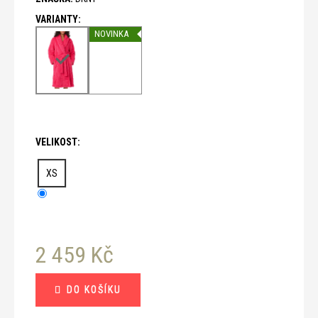
č
u
j
NOVINKA
e
m
e
VELIKOST:
XS
2 459 Kč
Měrná
DO KOŠÍKU
cena: