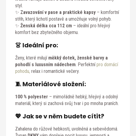
styl.
✨
Zavazování v pase a praktické kapsy
– komfortní
střih, který lichotí postavě a umožňuje volný pohyb.
✨
Ženská délka cca 112 cm
– ideální pro hřejivý
komfort bez zbytečného objemu.
👗
Ideální pro:
Ženy, které milují
měkký dotek, ženské barvy a
pohodlí s luxusním nádechem
. Perfektní
pro domácí
pohodu,
relax i romantické večery.
🧵
Materiálové složení:
100 % polyester
– mimořádně hebký, hřejivý a odolný
materiál, který si zachová svůj tvar i po mnoha praních.
💖
Jak se v něm budete cítit?
Zahalena do růžové hebkosti, uvolněná a sebevědomá.
Župan
DKNY
vám dopřeje pocit luxusu, jemnosti a