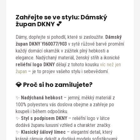
Zahřejte se ve stylu: Dámský
župan DKNY 💕
Dámy, dopřejte si pohodlí, které si zasloužíte.
Dámský
župan DKNY YI60077/903
v sytě růžové barvě promění
každý domácí okamžik v zážitek plný hebkosti a
elegance. Nadýchaný materiál, ženský střih a ikonické
reliéfní logo DKNY
dělají z tohoto kousku
víc než jen
župan
– je to projev vašeho stylu i sebevědomí.
💎
Proč si ho zamilujete?
✨
Nadýchaná hebkost
– jemný, měkký materiál z
100% polyesteru vás doslova obejme a zahřeje po
koupeli i během odpočinku.
✨
Styl s podpisem DKNY
– reliéfní logo v látce
dodává županu luxusní vzhled a charakter značky.
✨
Klasický šálový límec
– elegantní detail, který
krásně rámuje dekolt a dodává modelu sofistikovaný