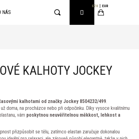
CZK
EUR
PŘIHLÁŠENÍ
O NÁS
Hledat
Nákupní
košík
OVÉ KALHOTY JOCKEY
asovými kalhotami od značky Jockey 8504232/499
.
ť už doma, na procházce nebo při odpočinku. Díky vysoce kvalitnímu
elastanu, vám
poskytnou neuvěřitelnou měkkost, lehkost a
ost přizpůsobit se tělu, zatímco elastan zaručuje dokonalou
sou ideální pro relaxaci, ale zároveň působí elegantně, takže v nich