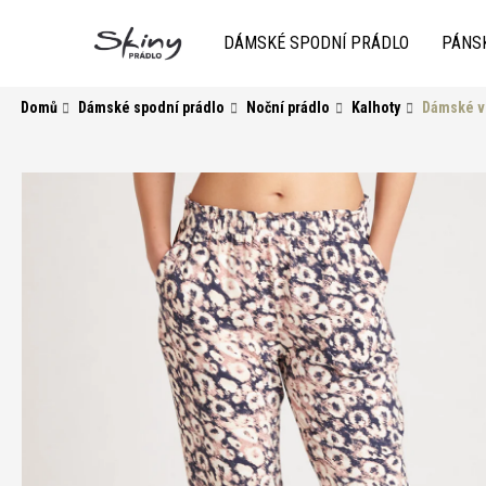
K
Přejít
na
o
DÁMSKÉ SPODNÍ PRÁDLO
PÁNS
obsah
Zpět
do
Zpět
š
obchodu
do
í
Domů
Dámské spodní prádlo
Noční prádlo
Kalhoty
Dámské v
k
obchodu
HLEDAT