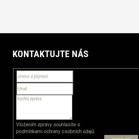
Z
á
KONTAKTUJTE NÁS
p
a
t
í
Vložením zprávy souhlasíte s
podmínkami ochrany osobních údajů.