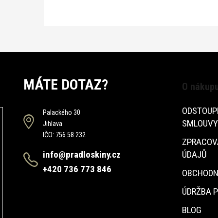
MÁTE DOTAZ?
O nákup
ODSTOUP
Palackého 30
SMLOUVY
Jihlava
IČO: 756 58 232
ZPRACOV
info@pradloskiny.cz
ÚDAJŮ
+420 736 773 846
OBCHODN
ÚDRŽBA 
BLOG