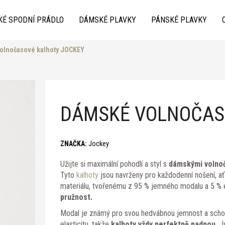
KÉ SPODNÍ PRÁDLO
DÁMSKÉ PLAVKY
PÁNSKÉ PLAVKY
olnočasové kalhoty JOCKEY
Co potřebujete najít?
DÁMSKÉ VOLNOČAS
ZNAČKA:
Jockey
Užijte si maximální pohodlí a styl s
dámskými volnoč
Doporučujeme
Tyto
kalhoty
jsou navrženy pro každodenní nošení, a
materiálu, tvořenému z 95 % jemného modalu a 5 % 
pružnost.
Modal je známý pro svou hedvábnou jemnost a schopn
elasticitu, takže
kalhoty vždy perfektně padnou.
J