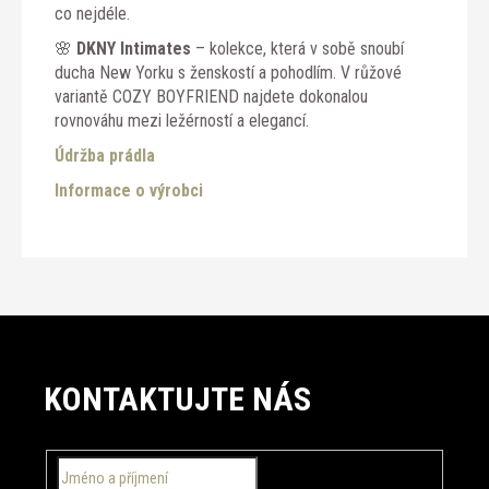
co nejdéle.
🌸
DKNY Intimates
– kolekce, která v sobě snoubí
ducha New Yorku s ženskostí a pohodlím. V růžové
variantě COZY BOYFRIEND najdete dokonalou
rovnováhu mezi ležérností a elegancí.
Údržba prádla
Informace o výrobci
Z
á
KONTAKTUJTE NÁS
p
a
t