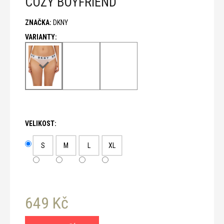
COZY BOYFRIEND
č
u
ZNAČKA:
DKNY
j
e
m
e
VELIKOST:
S
M
L
XL
649 Kč
Měrná