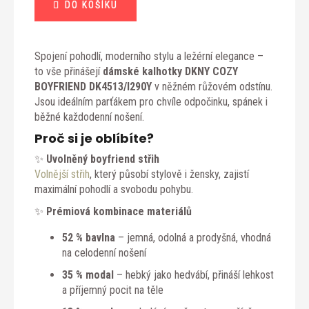
DO KOŠÍKU
cena:
Spojení pohodlí, moderního stylu a ležérní elegance –
to vše přinášejí
dámské kalhotky DKNY COZY
BOYFRIEND DK4513/I290Y
v něžném růžovém odstínu.
Jsou ideálním parťákem pro chvíle odpočinku, spánek i
běžné každodenní nošení.
Proč si je oblíbíte?
✨
Uvolněný boyfriend střih
Volnější střih
, který působí stylově i žensky, zajistí
maximální pohodlí a svobodu pohybu.
✨
Prémiová kombinace materiálů
52 % bavlna
– jemná, odolná a prodyšná, vhodná
na celodenní nošení
35 % modal
– hebký jako hedvábí, přináší lehkost
a příjemný pocit na těle