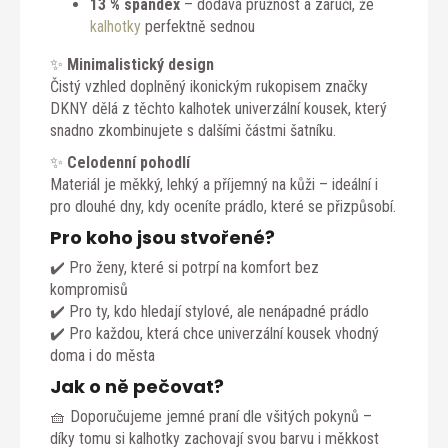
13 % spandex
– dodává pružnost a zaručí, že
kalhotky
perfektně sednou
✨
Minimalistický design
Čistý vzhled doplněný ikonickým rukopisem značky
DKNY dělá z těchto kalhotek univerzální kousek, který
snadno zkombinujete s dalšími částmi šatníku.
✨
Celodenní pohodlí
Materiál je měkký, lehký a příjemný na kůži – ideální i
pro dlouhé dny, kdy oceníte prádlo, které se přizpůsobí.
Pro koho jsou stvořené?
✔️ Pro ženy, které si potrpí na komfort bez
kompromisů
✔️ Pro ty, kdo hledají stylové, ale nenápadné prádlo
✔️ Pro každou, která chce univerzální kousek vhodný
doma i do města
Jak o ně pečovat?
🧺 Doporučujeme jemné praní dle všitých pokynů –
díky tomu si kalhotky zachovají svou barvu i měkkost