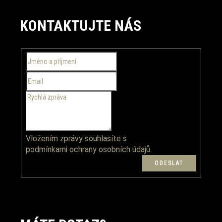
Z
á
KONTAKTUJTE NÁS
p
a
t
í
Vložením zprávy souhlasíte s
podmínkami ochrany osobních údajů.