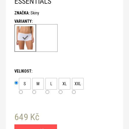
ESSENTIALS
č
u
ZNAČKA:
Skiny
j
e
m
e
VELIKOST:
S
M
L
XL
XXL
649 Kč
Měrná