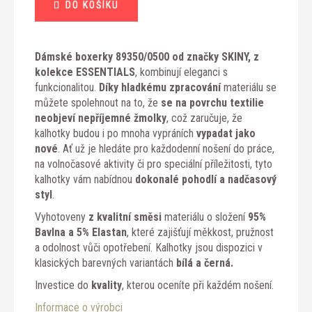
DO KOŠÍKU
cena:
Dámské boxerky 89350/0500 od značky SKINY, z
kolekce ESSENTIALS
, kombinují eleganci s
funkcionalitou.
Díky hladkému zpracování
materiálu se
můžete spolehnout na to, že
se na povrchu textilie
neobjeví nepříjemné žmolky
, což zaručuje, že
kalhotky budou i po mnoha vypráních
vypadat jako
nové
. Ať už je hledáte pro každodenní nošení do práce,
na volnočasové aktivity či pro speciální příležitosti, tyto
kalhotky vám nabídnou
dokonalé pohodlí a nadčasový
styl
.
Vyhotoveny
z kvalitní směsi
materiálu o složení
95%
Bavlna a 5% Elastan
, které zajišťují měkkost, pružnost
a odolnost vůči opotřebení. Kalhotky jsou dispozici v
klasických barevných variantách
bílá a černá.
Investice do
kvality
, kterou oceníte při každém nošení.
Informace o výrobci