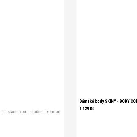
Dámské body SKINY - BODY CO
1 129 Kč
na s elastanem pro celodenní komfort