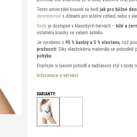
Tento univerzální kousek se hodí
jak pro běžné denn
zkombinovat
s džínami pro ležérní vzhled, nebo s eleg
Body
je dostupné v klasických barvách –
bílé a čer
ostatními kousky ve vašem šatníku.
Je vyrobeno z
95 % bavlny a 5 % elastanu
, což po
pružností
. Díky elastickému materiálu se pohodlně p
pohybu
.
Dopřejte si luxusní pohodlí a nadčasový styl s body
Informace o výrobci