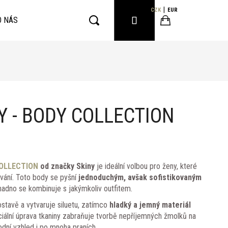
CZK
EUR
PŘIHLÁŠENÍ
O NÁS
Hledat
Nákupní
košík
 - BODY COLLECTION
OLLECTION
od značky Skiny
je ideální volbou pro ženy, které
ování. Toto body se pyšní
jednoduchým, avšak sofistikovaným
snadno se kombinuje s jakýmkoliv outfitem.
stavě a vytvaruje siluetu, zatímco
hladký a jemný materiál
iální úprava tkaniny zabraňuje tvorbě nepříjemných žmolků na
dní vzhled i po mnoha praních.