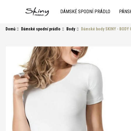
K
Přejít
na
o
DÁMSKÉ SPODNÍ PRÁDLO
PÁNS
obsah
Zpět
do
Zpět
š
obchodu
do
í
Domů
Dámské spodní prádlo
Body
Dámské body SKINY - BODY
k
obchodu
HLEDAT