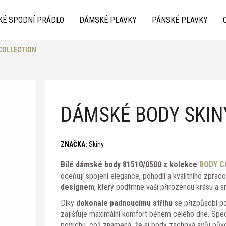
KÉ SPODNÍ PRÁDLO
DÁMSKÉ PLAVKY
PÁNSKÉ PLAVKY
 COLLECTION
Co potřebujete najít?
DÁMSKÉ BODY SKINY
ZNAČKA:
Skiny
Bílé dámské body 81510/0500 z kolekce
BODY C
Doporučujeme
oceňují spojení elegance, pohodlí a kvalitního zprac
designem
, který podtrhne vaši přirozenou krásu a 
Díky
dokonale padnoucímu střihu
se přizpůsobí po
zajišťuje maximální komfort během celého dne. Spec
povrchu, což znamená, že si body zachová svůj půvo