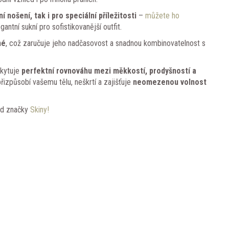
í nošení, tak i pro speciální příležitosti
–
můžete ho
antní sukní pro sofistikovanější outfit.
né
, což zaručuje jeho nadčasovost a snadnou kombinovatelnost s
skytuje
perfektní rovnováhu mezi měkkostí, prodyšností a
řizpůsobí vašemu tělu, neškrtí a zajišťuje
neomezenou volnost
 od značky
Skiny!