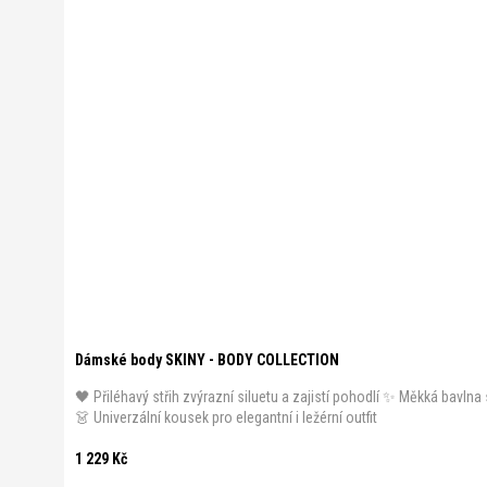
Dámské body SKINY - BODY COLLECTION
🖤 Přiléhavý střih zvýrazní siluetu a zajistí pohodlí ✨ Měkká bavl
👗 Univerzální kousek pro elegantní i ležérní outfit
1 229 Kč