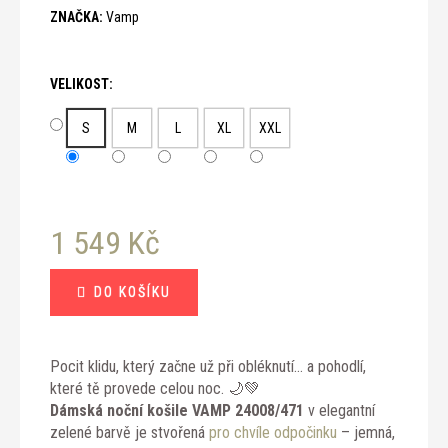
č
ZNAČKA:
Vamp
u
j
e
VELIKOST:
m
e
S
M
L
XL
XXL
1 549 Kč
Měrná
DO KOŠÍKU
cena:
Pocit klidu, který začne už při obléknutí… a pohodlí,
které tě provede celou noc. 🌙💚
Dámská noční košile VAMP 24008/471
v elegantní
zelené barvě je stvořená
pro chvíle odpočinku
– jemná,