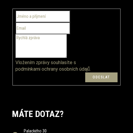
a
t
í
Vložením zprávy souhlasíte s
podmínkami ochrany osobních údajů.
MÁTE DOTAZ?
Palackého 30