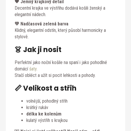
🖤 Jemný krajkový detail
Decentní krajka ve výstřihu dodává košili ženský a
elegantní nádech.
💚 Nadčasová zelená barva
Klidný, elegantní odstín, který působí harmonicky a
stylově.
👗 Jak ji nosit
Perfektní jako noční košile na spaní i jako pohodlné
domácí
šaty.
Stačí obléct a užít si pocit lehkosti a pohody.
📏 Velikost a střih
volnější, pohodlný střih
krátký rukáv
délka ke kolenům
kulatý výstřih s krajkou