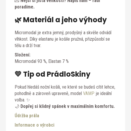
💌
Nejsi si jistá velikostí? Napiš nám – rádi
poradíme.
🌿 Materiál a jeho výhody
Micromodal je extra jemný, prodyšný a skvěle odvádí
vlhkost. Díky elastanu je košile pružná, přizpůsobí se
tělu a drží tvar.
Složení:
Micromodal 93 %, Elastan 7 %
💛 Tip od PrádloSkiny
Pokud hledáš noční košili, ve které se budeš cítit lehce,
pohodlně a zároveň upraveně, model
VAMP
je ideální
volba. ✨
🌙
Dopřej si klidný spánek v maximálním komfortu.
Údržba prála
Informace o výrobci