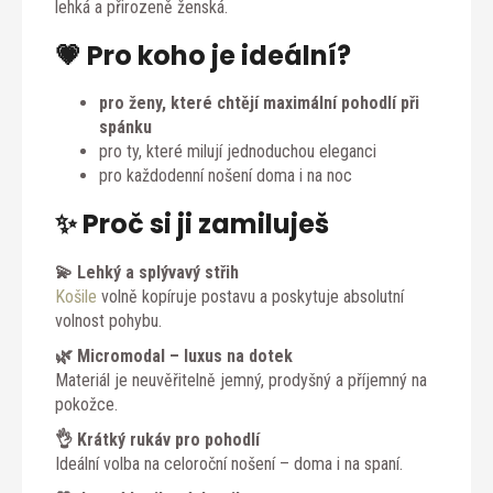
lehká a přirozeně ženská.
💗 Pro koho je ideální?
pro ženy, které chtějí maximální pohodlí při
spánku
pro ty, které milují jednoduchou eleganci
pro každodenní nošení doma i na noc
✨ Proč si ji zamiluješ
💫 Lehký a splývavý střih
Košile
volně kopíruje postavu a poskytuje absolutní
volnost pohybu.
🌿 Micromodal – luxus na dotek
Materiál je neuvěřitelně jemný, prodyšný a příjemný na
pokožce.
👌 Krátký rukáv pro pohodlí
Ideální volba na celoroční nošení – doma i na spaní.