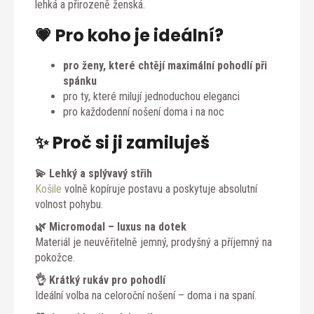
lehká a přirozeně ženská.
💗 Pro koho je ideální?
pro ženy, které chtějí maximální pohodlí při
spánku
pro ty, které milují jednoduchou eleganci
pro každodenní nošení doma i na noc
✨ Proč si ji zamiluješ
💫 Lehký a splývavý střih
Košile
volně kopíruje postavu a poskytuje absolutní
volnost pohybu.
🌿 Micromodal – luxus na dotek
Materiál je neuvěřitelně jemný, prodyšný a příjemný na
pokožce.
👌 Krátký rukáv pro pohodlí
Ideální volba na celoroční nošení – doma i na spaní.