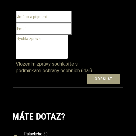
a
t
í
Vložením zprávy souhlasíte s
podmínkami ochrany osobních údajů.
MÁTE DOTAZ?
Palackého 30