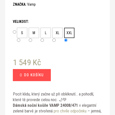
č
ZNAČKA:
Vamp
u
j
e
VELIKOST:
m
e
S
M
L
XL
XXL
1 549 Kč
Měrná
DO KOŠÍKU
cena:
Pocit klidu, který začne už při obléknutí… a pohodlí,
které tě provede celou noc. 🌙💚
Dámská noční košile VAMP 24008/471
v elegantní
zelené barvě je stvořená
pro chvíle odpočinku
– jemná,