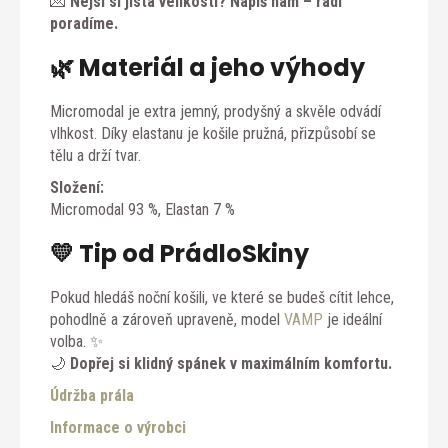
💌
Nejsi si jistá velikostí? Napiš nám – rádi
poradíme.
🌿 Materiál a jeho výhody
Micromodal je extra jemný, prodyšný a skvěle odvádí
vlhkost. Díky elastanu je košile pružná, přizpůsobí se
tělu a drží tvar.
Složení:
Micromodal 93 %, Elastan 7 %
💛 Tip od PrádloSkiny
Pokud hledáš noční košili, ve které se budeš cítit lehce,
pohodlně a zároveň upraveně, model
VAMP
je ideální
volba. ✨
🌙
Dopřej si klidný spánek v maximálním komfortu.
Údržba prála
Informace o výrobci