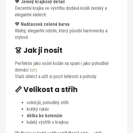
🖤 Jemný krajkový detail
Decentní krajka ve výstřihu dodává košili ženský a
elegantní nádech.
💚 Nadčasová zelená barva
Klidný, elegantní odstín, který působí harmonicky a
stylově.
👗 Jak ji nosit
Perfektní jako noční košile na spaní i jako pohodlné
domácí
šaty.
Stačí obléct a užít si pocit lehkosti a pohody.
📏 Velikost a střih
volnější, pohodlný střih
krátký rukáv
délka ke kolenům
kulatý výstřih s krajkou