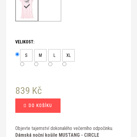
č
u
j
e
m
e
VELIKOST:
S
M
L
XL
839 Kč
Měrná
DO KOŠÍKU
cena:
Objevte tajemství dokonalého večerního odpočinku.
Dámská noční košile MUSTANG - CIRCLE