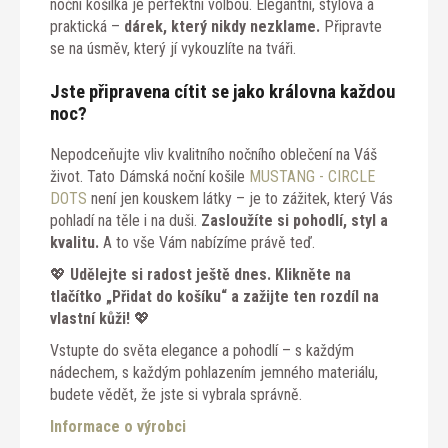
noční košilka je perfektní volbou. Elegantní, stylová a
praktická –
dárek, který nikdy nezklame.
Připravte
se na úsměv, který jí vykouzlíte na tváři.
Jste připravena cítit se jako královna každou
noc?
Nepodceňujte vliv kvalitního nočního oblečení na Váš
život. Tato Dámská noční košile
MUSTANG - CIRCLE
DOTS
není jen kouskem látky – je to zážitek, který Vás
pohladí na těle i na duši.
Zasloužíte si pohodlí, styl a
kvalitu.
A to vše Vám nabízíme právě teď.
💖
Udělejte si radost ještě dnes. Klikněte na
tlačítko „Přidat do košíku“ a zažijte ten rozdíl na
vlastní kůži!
💖
Vstupte do světa elegance a pohodlí – s každým
nádechem, s každým pohlazením jemného materiálu,
budete vědět, že jste si vybrala správně.
Informace o výrobci