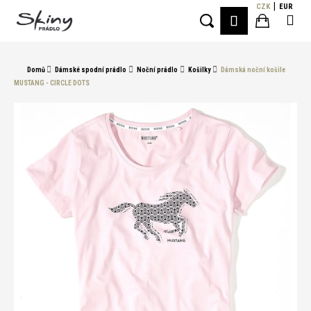
K
Přejít
CZK
EUR
Me
PŘIHLÁŠE
na
o
Hledat
Nákupní
obsah
Zpět
Zpět
š
í
košík
Domů
Dámské spodní prádlo
Noční prádlo
Košilky
Dámská noční košile
C
k
MUSTANG - CIRCLE DOTS
o
p
o
t
ř
e
b
u
j
e
t
e