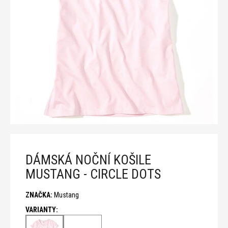
n
a
j
í
t
?
T
DÁMSKÁ NOČNÍ KOŠILE
D
MUSTANG - CIRCLE DOTS
o
p
ZNAČKA:
Mustang
o
r
u