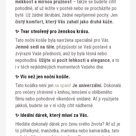
měkkost a mírnou pružnost
– takže se budete cítit
pohodlně, ať už ležíte v posteli nebo se procházíte po
bytě. Už žádné škrábání, žádné nepříjemné pocity. Jen
čistý komfort, který Vás zahalí jako druhá kůže.
✨ Tvar stvořený pro ženskou krásu.
Tato noční košile byla navržena speciálně pro Vás.
Jemně sedí na těle
, přizpůsobí se Vaší postavě a
zvýrazní Vaše přednosti, aniž by byla těsná nebo
nepohodlná.
Užijte si pocit lehkosti a elegance
, a to
i v těch nejklidnějších momentech Vašeho dne.
✨ Víc než jen noční košile.
Tato košilka není jen
na spaní!
Je univerzální.
Dokonalá
pro večery strávené s knihou, lenošení u oblíbeného
filmu nebo pohodové víkendové snídaně. Ať ji využijete
jakkoli, budete se v ní vždy cítit nádherně.
✨ Ideální dárek, který mluví za Vás.
Hledáte dokonalý dárek pro ženu svého života? Ať už je
to přítelkyně, manželka, maminka nebo kamarádka, tato