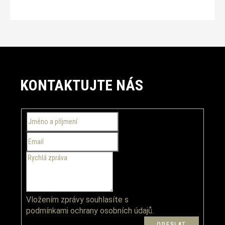
Z
á
KONTAKTUJTE NÁS
p
a
t
í
Vložením zprávy souhlasíte s
podmínkami ochrany osobních údajů.