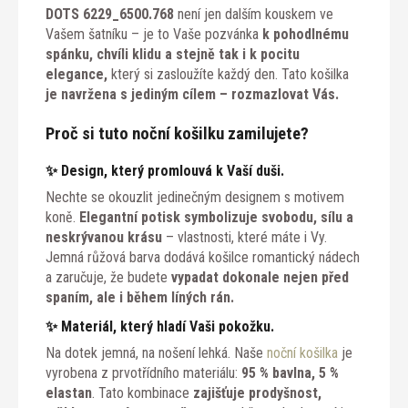
DOTS 6229_6500.768
není jen dalším kouskem ve
Vašem šatníku – je to Vaše pozvánka
k pohodlnému
spánku, chvíli klidu a stejně tak i k pocitu
elegance,
který si zasloužíte každý den. Tato košilka
je navržena s jediným cílem – rozmazlovat Vás.
Proč si tuto noční košilku zamilujete?
✨ Design, který promlouvá k Vaší duši.
Nechte se okouzlit jedinečným designem s motivem
koně.
Elegantní potisk symbolizuje svobodu, sílu a
neskrývanou krásu
– vlastnosti, které máte i Vy.
Jemná růžová barva dodává košilce romantický nádech
a zaručuje, že budete
vypadat dokonale
nejen před
spaním, ale i během líných rán.
✨ Materiál, který hladí Vaši pokožku.
Na dotek jemná, na nošení lehká. Naše
noční košilka
je
vyrobena z prvotřídního materiálu:
95 % bavlna, 5 %
elastan
. Tato kombinace
zajišťuje prodyšnost,