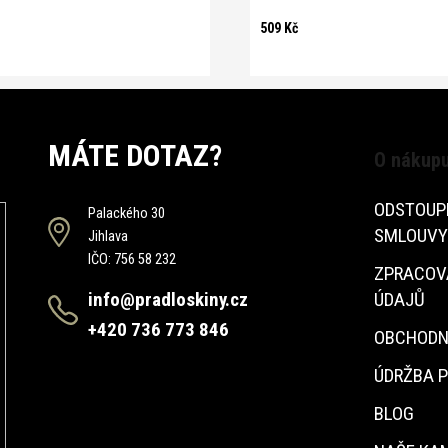
509 Kč
MÁTE DOTAZ?
O nákup
ODSTOUP
Palackého 30
SMLOUVY
Jihlava
IČO: 756 58 232
ZPRACOV
info@pradloskiny.cz
ÚDAJŮ
+420 736 773 846
OBCHODN
ÚDRŽBA 
BLOG