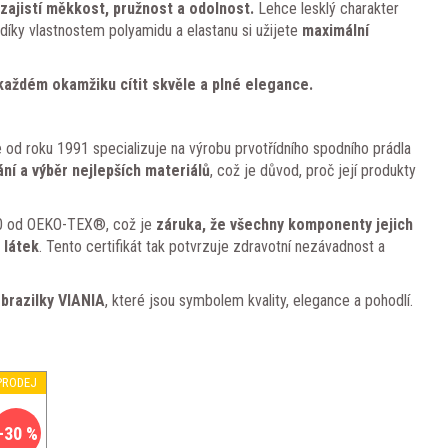
zajistí měkkost, pružnost a odolnost.
Lehce lesklý charakter
díky vlastnostem polyamidu a elastanu si užijete
maximální
každém okamžiku cítit skvěle a plné elegance.
e od roku 1991 specializuje na výrobu prvotřídního spodního prádla
ní a výběr nejlepších materiálů
, což je důvod, proč její produkty
00 od OEKO-TEX®, což je
záruka, že všechny komponenty jejich
 látek
. Tento certifikát tak potvrzuje zdravotní nezávadnost a
brazilky VIANIA
, které jsou symbolem kvality, elegance a pohodlí.
PRODEJ
–30 %