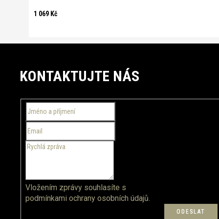
1 069 Kč
Z
á
KONTAKTUJTE NÁS
p
a
t
í
Vložením zprávy souhlasíte s
podmínkami ochrany osobních údajů.