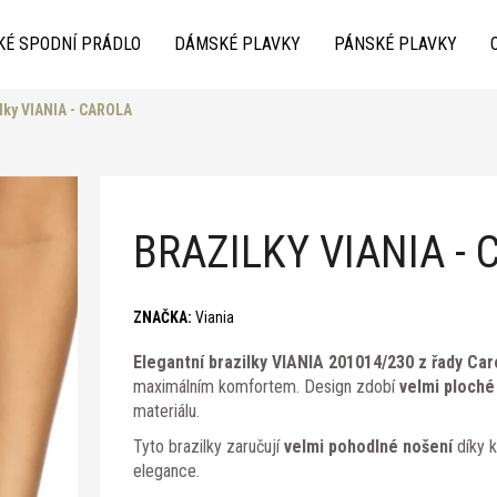
KÉ SPODNÍ PRÁDLO
DÁMSKÉ PLAVKY
PÁNSKÉ PLAVKY
lky VIANIA - CAROLA
Co potřebujete najít?
BRAZILKY VIANIA -
ZNAČKA:
Viania
Elegantní brazilky VIANIA 201014/230 z řady Car
Doporučujeme
maximálním komfortem. Design zdobí
velmi ploché
materiálu.
Tyto brazilky zaručují
velmi pohodlné nošení
díky k
elegance.