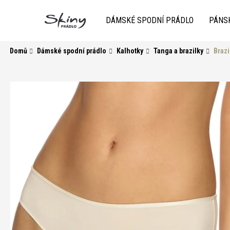
K
Přejít
na
o
DÁMSKÉ SPODNÍ PRÁDLO
PÁNS
obsah
Zpět
do
Zpět
š
obchodu
do
í
Domů
Dámské spodní prádlo
Kalhotky
Tanga a brazilky
Brazi
k
obchodu
HLEDAT