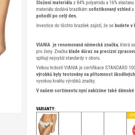
Složení materiálu
z 84% polyamidu a 16% elastanu
materiálu dodává brazilkám
sofistikovaný vzhled
a 
pohodlí po celý den.
Investice do těchto brazilek zajistí, že se
budete v 
VIANIA je renomovaná německá značka
, která s
pro ženy. Značka
klade důraz na precizní zpracová
splňují nejvyšší standardy v oboru.
Velkou hrdostí VIANIA je certifikace STANDARD 1
výrobků byly testovány na přítomnost škodlivých
vysokou kvalitu výrobků značky.
V našem sortimentu nyní nabízíme také dámské 
VÝ