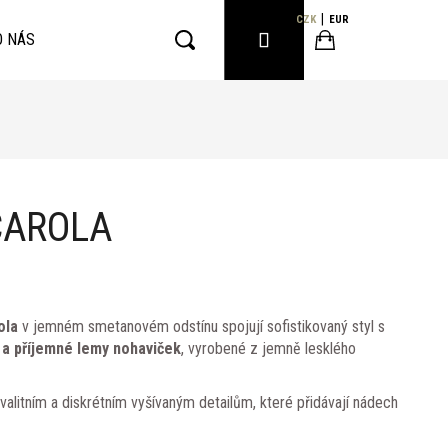
CZK
EUR
PŘIHLÁŠENÍ
O NÁS
Hledat
Nákupní
košík
 CAROLA
ola
v jemném smetanovém odstínu spojují sofistikovaný styl s
 a příjemné lemy nohaviček
, vyrobené z jemně lesklého
valitním a diskrétním vyšívaným detailům, které přidávají nádech