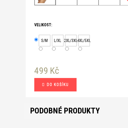
VELIKOST:
S/M
L/XL
2XL/3XL
4XL/5XL
499 Kč
Měrná
DO KOŠÍKU
cena:
PODOBNÉ PRODUKTY