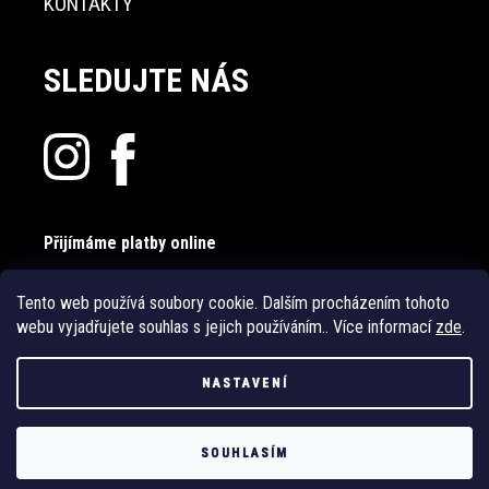
KONTAKTY
SLEDUJTE NÁS
Přijímáme platby online
Tento web používá soubory cookie. Dalším procházením tohoto
webu vyjadřujete souhlas s jejich používáním.. Více informací
zde
.
NASTAVENÍ
Vytvořil Shoptet
SOUHLASÍM
Copyright 2026
PrádloSkiny.cz
. Všechna práva vyhrazena.
Upravit
nastavení cookies