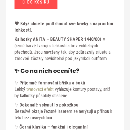
DO KOŠÍKU
cena:
🖤 Když chcete podtrhnout své křivky s naprostou
lehkostí.
Kalhotky ANITA – BEAUTY SHAPER 1440/001
v
černé barvě tvarují s lehkostí a bez viditelných
přechodů. Jsou navrženy tak, aby zdůraznily siluetu a
zároveň zůstaly neviditelné pod jakýmkoli outfitem.
✨ Co na nich oceníte?
✨
Příjemné formování bříška a boků
Lehký
tvarovací efekt
vyhlazuje kontury postavy, aniž
by kalhotky působily stísněně.
✨
Dokonalé splynutí s pokožkou
Bezešvé okraje řezané laserem se nerýsují a přilnou k
tělu bez rušivých linií.
✨
Černá klasika – funkční i elegantní