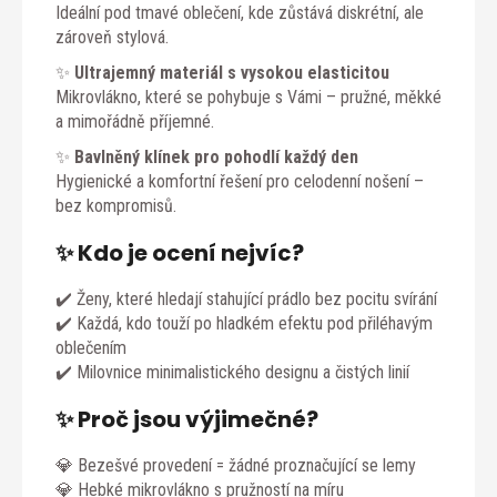
Ideální pod tmavé oblečení, kde zůstává diskrétní, ale
zároveň stylová.
✨
Ultrajemný materiál s vysokou elasticitou
Mikrovlákno, které se pohybuje s Vámi – pružné, měkké
a mimořádně příjemné.
✨
Bavlněný klínek pro pohodlí každý den
Hygienické a komfortní řešení pro celodenní nošení –
bez kompromisů.
✨ Kdo je ocení nejvíc?
✔️ Ženy, které hledají stahující prádlo bez pocitu svírání
✔️ Každá, kdo touží po hladkém efektu pod přiléhavým
oblečením
✔️ Milovnice minimalistického designu a čistých linií
✨ Proč jsou výjimečné?
💎 Bezešvé provedení = žádné proznačující se lemy
💎 Hebké mikrovlákno s pružností na míru